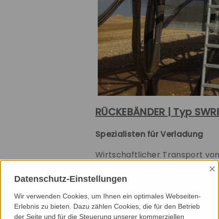
RÜCKEBÄNDER | Typ SWR
Spezialisten für Verladung
Wirtschaftlicher Transport vo
×
Der Einsatz von Rückebändern i
Datenschutz-Einstellungen
Transport vor Ort durchzuführ
Durch Nachrücken in Abbaugeb
Wir verwenden Cookies, um Ihnen ein optimales Webseiten-
Wege möglich. Hierdurch ist e
Erlebnis zu bieten. Dazu zählen Cookies, die für den Betrieb
der Seite und für die Steuerung unserer kommerziellen