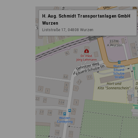
H. Aug. Schmidt Transportanlagen GmbH
Wurzen
Liststraße 17, 04808 Wurzen