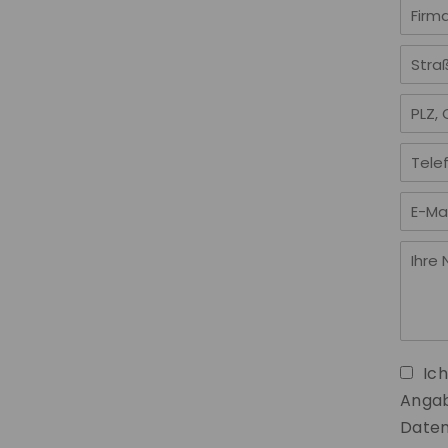
Ic
Angab
Daten